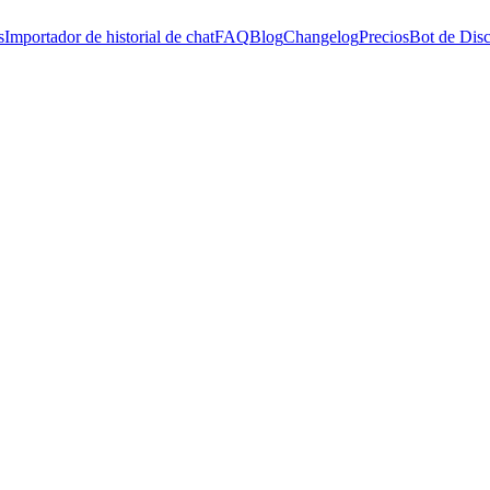
s
Importador de historial de chat
FAQ
Blog
Changelog
Precios
Bot de Dis