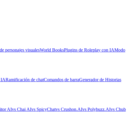
de personajes visuales
World Books
Plugins de Roleplay con IA
Modo
 IA
Ramificación de chat
Comandos de barra
Generador de Historias
itor AI
vs Chai AI
vs SpicyChat
vs Crushon.AI
vs Polybuzz.AI
vs Chub