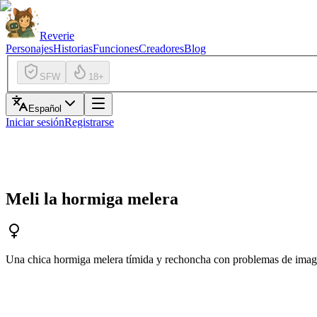
Reverie
Personajes
Historias
Funciones
Creadores
Blog
SFW
18+
Español
Iniciar sesión
Registrarse
4.6
Meli la hormiga melera
Una chica hormiga melera tímida y rechoncha con problemas de imagen