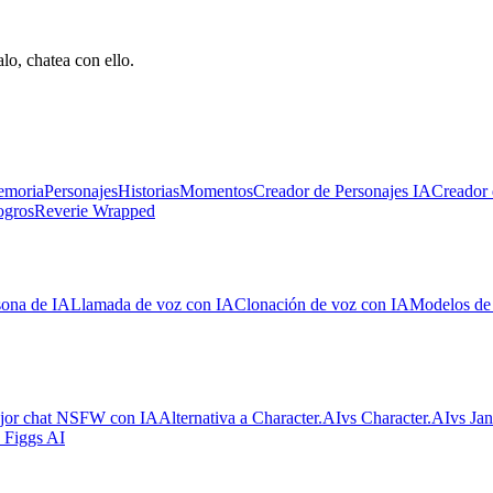
lo, chatea con ello.
emoria
Personajes
Historias
Momentos
Creador de Personajes IA
Creador 
ogros
Reverie Wrapped
sona de IA
Llamada de voz con IA
Clonación de voz con IA
Modelos de
jor chat NSFW con IA
Alternativa a Character.AI
vs Character.AI
vs Jan
 Figgs AI