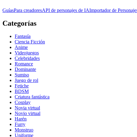
Guías
Para creadores
API de personajes de IA
Importador de Personaje
Categorías
Fantasía
Ciencia Ficción
Anime
Videojuegos
Celebridades
Romance
Dominante
Sumiso
Juego de rol
Fetiche
BDSM
Criatura fantástica
Cosplay
Novia virtual
Novio virtual
Harén
Furry
Monstruo
Uniforme