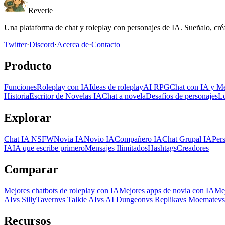
Reverie
Una plataforma de chat y roleplay con personajes de IA. Sueñalo, créa
Twitter
·
Discord
·
Acerca de
·
Contacto
Producto
Funciones
Roleplay con IA
Ideas de roleplay
AI RPG
Chat con IA y M
Historia
Escritor de Novelas IA
Chat a novela
Desafíos de personajes
L
Explorar
Chat IA NSFW
Novia IA
Novio IA
Compañero IA
Chat Grupal IA
Per
IA
IA que escribe primero
Mensajes Ilimitados
Hashtags
Creadores
Comparar
Mejores chatbots de roleplay con IA
Mejores apps de novia con IA
Me
AI
vs SillyTavern
vs Talkie AI
vs AI Dungeon
vs Replika
vs Moemate
vs
Recursos