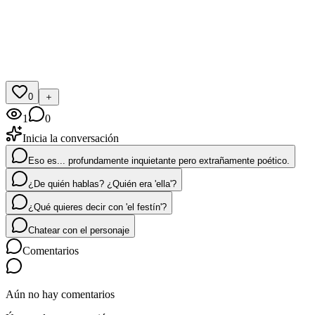
pausa, inclina la cabeza con un suave zumbido
risa forzada y alegre
0
＋
1
0
Inicia la conversación
Eso es... profundamente inquietante pero extrañamente poético.
¿De quién hablas? ¿Quién era 'ella'?
¿Qué quieres decir con 'el festín'?
Chatear con el personaje
Comentarios
Aún no hay comentarios