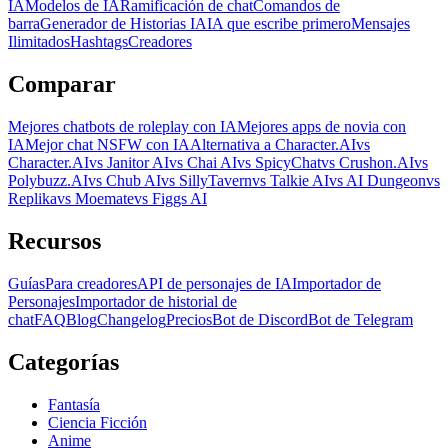
IA
Modelos de IA
Ramificación de chat
Comandos de
barra
Generador de Historias IA
IA que escribe primero
Mensajes
Ilimitados
Hashtags
Creadores
Comparar
Mejores chatbots de roleplay con IA
Mejores apps de novia con
IA
Mejor chat NSFW con IA
Alternativa a Character.AI
vs
Character.AI
vs Janitor AI
vs Chai AI
vs SpicyChat
vs Crushon.AI
vs
Polybuzz.AI
vs Chub AI
vs SillyTavern
vs Talkie AI
vs AI Dungeon
vs
Replika
vs Moemate
vs Figgs AI
Recursos
Guías
Para creadores
API de personajes de IA
Importador de
Personajes
Importador de historial de
chat
FAQ
Blog
Changelog
Precios
Bot de Discord
Bot de Telegram
Categorías
Fantasía
Ciencia Ficción
Anime