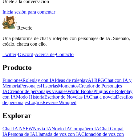
Únete a la conversación
Inicia sesión para comentar
Reverie
Una plataforma de chat y roleplay con personajes de IA. Sueñalo,
créalo, chatea con ello.
Twitter
·
Discord
·
Acerca de
·
Contacto
Producto
Funciones
Roleplay con IA
Ideas de roleplay
AI RPG
Chat con IA y
Memoria
Personajes
Historias
Momentos
Creador de Personajes
IA
Creador de personajes visuales
World Books
Plugins de Roleplay
con IA
Modo Historia
Escritor de Novelas IA
Chat a novela
Desafíos
de personajes
Logros
Reverie Wrapped
Explorar
Chat IA NSFW
Novia IA
Novio IA
Compañero IA
Chat Grupal
IA
Persona de IA
Llamada de voz con IA
Clonación de voz con