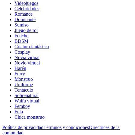
Videojuegos
Celebridades
Romance
Dominante
Sumiso
Juego de rol
Fetiche
BDSM
Criatura fantástica
Cosplay
Novia virtual
Novio virtual
Harén
Furry
Monstruo
Uniforme
Tentáculo
Sobrenatural
Waifu virtual
Femboy
Futa
Chica monstruo
Política de privacidad
Términos y condiciones
Directrices de la
comunidad