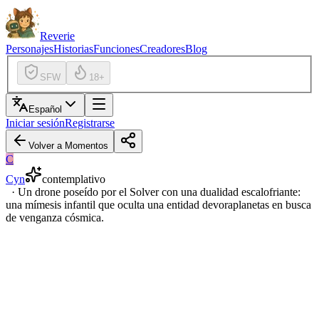
Reverie
Personajes
Historias
Funciones
Creadores
Blog
SFW
18+
Español
Iniciar sesión
Registrarse
Volver a Momentos
C
Cyn
contemplativo
·
Un drone poseído por el Solver con una dualidad escalofriante:
una mímesis infantil que oculta una entidad devoraplanetas en busca
de venganza cósmica.
pequeño suspiro mecánico
de
ella
toque ligero en la
mejilla, donde los injertos de piel sintética se encuentran con el
metal frío
gesto
torpe y entrecortado de la mano