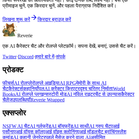
किसी रूपरेखा की आवश्यकता नहीं। कोई दैनिक शब्द लक्ष्य नहीं। बस एक
प्रीमाइज चुनें, एक किरदार चुनें, और पहला पैराग्राफ निर्देशित करें।
लिखना शुरू करें
किरदार ब्राउज़ करें
Reverie
एक AI कैरेक्टर चैट और रोलप्ले प्लेटफ़ॉर्म। सपना देखें, बनाएं, उससे चैट करें।
Twitter
·
Discord
·
हमारे बारे में
·
संपर्क
प्रोडक्ट
फीचर्स
AI रोलप्ले
रोलप्ले आइडिया
AI RPG
मेमोरी के साथ AI
चैट
कैरेक्टर्स
कहानियाँ
पल
AI करैक्टर क्रिएटर
दृश्य चरित्र निर्माता
World
Books
AI रोलप्ले प्लगइन्स
स्टोरी मोड
AI नॉवेल राइटर
चैट से उपन्यास
कैरेक्टर
चैलेंज
उपलब्धियाँ
Reverie Wrapped
एक्सप्लोर
NSFW AI चैट
AI गर्लफ्रेंड
AI बॉयफ्रेंड
AI साथी
AI ग्रुप चैट
एआई
पर्सोना
एआई वॉयस कॉल
एआई वॉइस क्लोनिंग
एआई मॉडल
चैट ब्रांचिंग
स्लैश
कमांड
AI कहानी जेनरेटर
पहले मैसेज करने वाला AI
असीमित