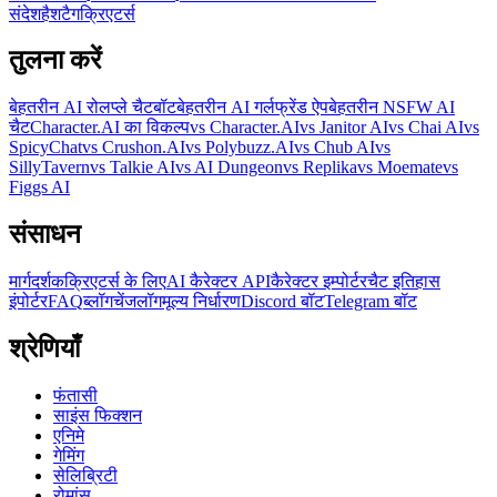
संदेश
हैशटैग
क्रिएटर्स
तुलना करें
बेहतरीन AI रोलप्ले चैटबॉट
बेहतरीन AI गर्लफ्रेंड ऐप
बेहतरीन NSFW AI
चैट
Character.AI का विकल्प
vs Character.AI
vs Janitor AI
vs Chai AI
vs
SpicyChat
vs Crushon.AI
vs Polybuzz.AI
vs Chub AI
vs
SillyTavern
vs Talkie AI
vs AI Dungeon
vs Replika
vs Moemate
vs
Figgs AI
संसाधन
मार्गदर्शक
क्रिएटर्स के लिए
AI कैरेक्टर API
कैरेक्टर इम्पोर्टर
चैट इतिहास
इंपोर्टर
FAQ
ब्लॉग
चेंजलॉग
मूल्य निर्धारण
Discord बॉट
Telegram बॉट
श्रेणियाँ
फंतासी
साइंस फिक्शन
एनिमे
गेमिंग
सेलिब्रिटी
रोमांस