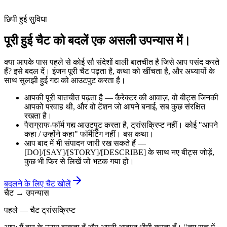
पढ़ें, प्रतिक्रिया करें, फिर से निर्देश दें। शब्द गिनती बढ़ती है। अध्याय
तब ख़त्म होता है जब आप कहते हैं। सारांश सब कुछ सुसंगत रखता है।
छिपी हुई सुविधा
पूरी हुई चैट को बदलें
एक असली उपन्यास में।
क्या आपके पास पहले से कोई सौ संदेशों वाली बातचीत है जिसे आप पसंद करते
हैं? इसे बदल दें। इंजन पूरी चैट पढ़ता है, कथा को खींचता है, और अध्यायों के
साथ सुलझी हुई गद्य को आउटपुट करता है।
आपकी पूरी बातचीत पढ़ता है — कैरेक्टर की आवाज़, वो बीट्स जिनकी
आपको परवाह थी, और वो टेंशन जो आपने बनाई, सब कुछ संरक्षित
रखता है।
पैराग्राफ-फॉर्म गद्य आउटपुट करता है, ट्रांसक्रिप्ट नहीं। कोई "आपने
कहा / उन्होंने कहा" फॉर्मेटिंग नहीं। बस कथा।
आप बाद में भी संपादन जारी रख सकते हैं —
[DO]/[SAY]/[STORY]/[DESCRIBE] के साथ नए बीट्स जोड़ें,
कुछ भी फिर से लिखें जो भटक गया हो।
बदलने के लिए चैट खोलें
चैट → उपन्यास
पहले — चैट ट्रांसक्रिप्ट