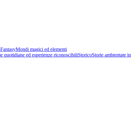
i
Fantasy
Mondi magici ed elementi
ie quotidiane ed esperienze riconoscibili
Storico
Storie ambientate in