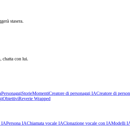
ggerà stasera.
 chatta con lui.
a
Personaggi
Storie
Momenti
Creatore di personaggi IA
Creatore di person
gi
Obiettivi
Reverie Wrapped
 IA
Persona IA
Chiamata vocale IA
Clonazione vocale con IA
Modelli I