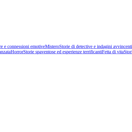
gioca per un'esperienza diversa.
re e connessioni emotive
Mistero
Storie di detective e indagini avvincent
anzata
Horror
Storie spaventose ed esperienze terrificanti
Fetta di vita
Stor