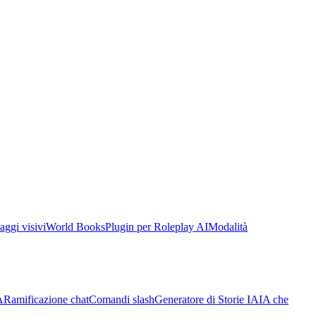
aggi visivi
World Books
Plugin per Roleplay AI
Modalità
A
Ramificazione chat
Comandi slash
Generatore di Storie IA
IA che