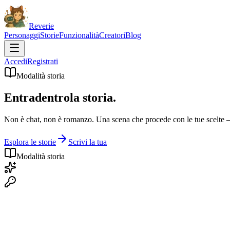
Reverie
Personaggi
Storie
Funzionalità
Creatori
Blog
Accedi
Registrati
Modalità storia
Entra
dentro
la storia.
Non è chat, non è romanzo. Una scena che procede con le tue scelte —
Esplora le storie
Scrivi la tua
Modalità storia