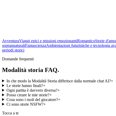
Raggiungi pietre miliari, completa capitoli, scopri finali. Poi ri
Avventura
Viaggi epici e missioni emozionanti
Romantico
Storie d'amo
soprannaturali
Fantascienza
Ambientazioni futuristiche e tecnologia av
periodi storici
Domande frequenti
Modalità storia
FAQ.
In che modo la Modalità Storia differisce dalla normale chat AI?
+
Le storie hanno finali?
+
Ogni partita è davvero diversa?
+
Posso creare le mie storie?
+
Cosa sono i ruoli del giocatore?
+
Ci sono storie NSFW?
+
Tocca a te