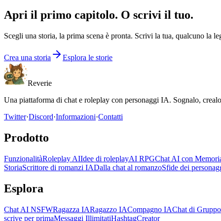
Apri il primo capitolo.
O scrivi il tuo.
Scegli una storia, la prima scena è pronta. Scrivi la tua, qualcuno la le
Crea una storia
Esplora le storie
Reverie
Una piattaforma di chat e roleplay con personaggi IA. Sognalo, crealo,
Twitter
·
Discord
·
Informazioni
·
Contatti
Prodotto
Funzionalità
Roleplay AI
Idee di roleplay
AI RPG
Chat AI con Memori
Storia
Scrittore di romanzi IA
Dalla chat al romanzo
Sfide dei personag
Esplora
Chat AI NSFW
Ragazza IA
Ragazzo IA
Compagno IA
Chat di Gruppo
scrive per prima
Messaggi Illimitati
Hashtag
Creator