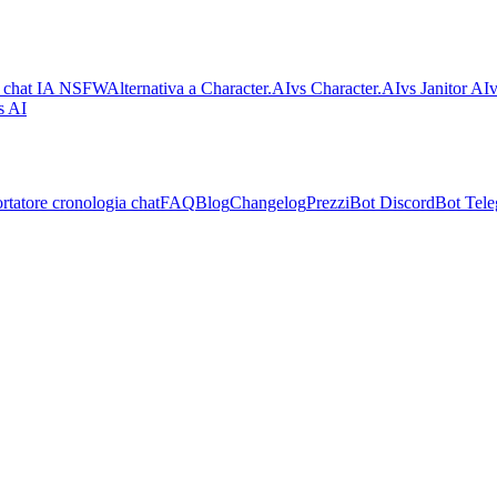
i chat IA NSFW
Alternativa a Character.AI
vs Character.AI
vs Janitor AI
v
s AI
rtatore cronologia chat
FAQ
Blog
Changelog
Prezzi
Bot Discord
Bot Tel