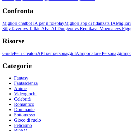
Confronta
Migliori chatbot IA per il roleplay
Migliori app di fidanzata IA
Miglior
SillyTavern
vs Talkie AI
vs AI Dungeon
vs Replika
vs Moemate
vs Figg
Risorse
Guide
Per i creatori
API per personaggi IA
Importatore Personaggi
Impo
Categorie
Fantasy
Fantascienza
Anime
Videogiochi
Celebrità
Romantico
Dominante
Sottomesso
Gioco di ruolo
Feticismo
BDSM