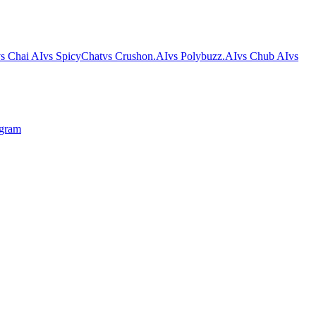
s Chai AI
vs SpicyChat
vs Crushon.AI
vs Polybuzz.AI
vs Chub AI
vs
egram