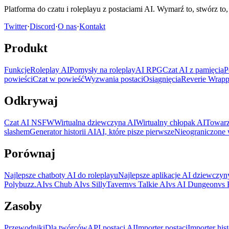
Platforma do czatu i roleplayu z postaciami AI. Wymarź to, stwórz to
Twitter
·
Discord
·
O nas
·
Kontakt
Produkt
Funkcje
Roleplay AI
Pomysły na roleplay
AI RPG
Czat AI z pamięcią
P
powieści
Czat w powieść
Wyzwania postaci
Osiągnięcia
Reverie Wrap
Odkrywaj
Czat AI NSFW
Wirtualna dziewczyna AI
Wirtualny chłopak AI
Towarz
slashem
Generator historii AI
AI, które pisze pierwsze
Nieograniczone
Porównaj
Najlepsze chatboty AI do roleplayu
Najlepsze aplikacje AI dziewczyn
Polybuzz.AI
vs Chub AI
vs SillyTavern
vs Talkie AI
vs AI Dungeon
vs 
Zasoby
Przewodniki
Dla twórców
API postaci AI
Importer postaci
Importer hist