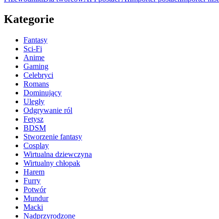
Kategorie
Fantasy
Sci-Fi
Anime
Gaming
Celebryci
Romans
Dominujący
Uległy
Odgrywanie ról
Fetysz
BDSM
Stworzenie fantasy
Cosplay
Wirtualna dziewczyna
Wirtualny chłopak
Harem
Furry
Potwór
Mundur
Macki
Nadprzyrodzone