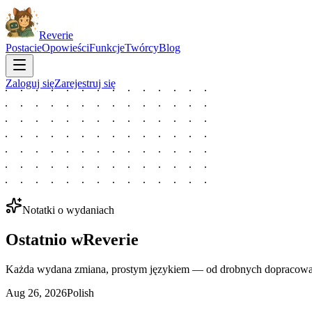
Reverie
Postacie
Opowieści
Funkcje
Twórcy
Blog
Zaloguj się
Zarejestruj się
Notatki o wydaniach
Ostatnio w
Reverie
Każda wydana zmiana, prostym językiem — od drobnych dopracowań 
Aug 26, 2026
Polish