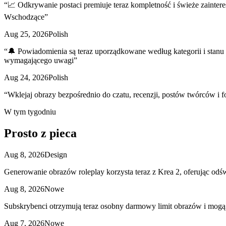
“
📈 Odkrywanie postaci premiuje teraz kompletność i świeże zaintere
Wschodzące
”
Aug 25, 2026
Polish
“
🔔 Powiadomienia są teraz uporządkowane według kategorii i stanu
wymagającego uwagi
”
Aug 24, 2026
Polish
“
Wklejaj obrazy bezpośrednio do czatu, recenzji, postów twórców i fo
W tym tygodniu
Prosto
z pieca
Aug 8, 2026
Design
Generowanie obrazów roleplay korzysta teraz z Krea 2, oferując odś
Aug 8, 2026
Nowe
Subskrybenci otrzymują teraz osobny darmowy limit obrazów i mog
Aug 7, 2026
Nowe