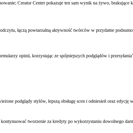
sowanie; Creator Center pokazuje ten sam wynik na żywo, brakujące krok
 odczytu, łączą powtarzalną aktywność twórców w przydatne podsumowa
rmularzy opinii, korzystając ze spójniejszych podglądów i przesyłania
wieżone podglądy stylów, lepszą obsługę scen i odniesień oraz edycj
ą kontynuować tworzenie za kredyty po wykorzystaniu dowolnego darm