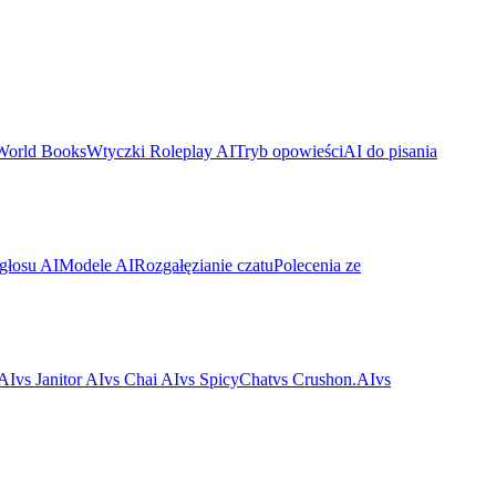
World Books
Wtyczki Roleplay AI
Tryb opowieści
AI do pisania
głosu AI
Modele AI
Rozgałęzianie czatu
Polecenia ze
.AI
vs Janitor AI
vs Chai AI
vs SpicyChat
vs Crushon.AI
vs