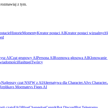
, rozmawiaj z tym.
ostacie
Historie
Momenty
Kreator postaci AI
Kreator postaci wizualnych
ped
ysz AI
Czat grupowy AI
Persona AI
Rozmowa głosowa AI
Klonowanie 
 wiadomości
Hashtagi
Twórcy
y
Najlepszy czat NSFW z AI
Alternatywa dla Character.AI
vs Character
Replika
vs Moemate
vs Figgs AI
orii czatu
FAQ
Blog
Changelog
Cennik
Bot Discord
Bot Telegrama