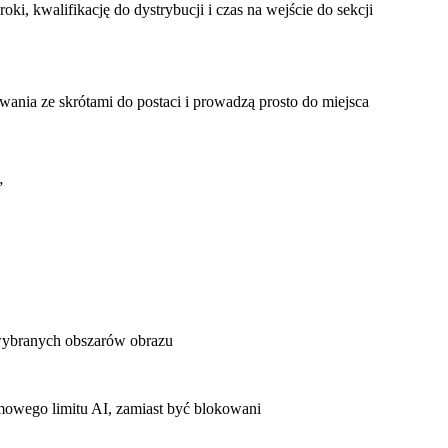
i, kwalifikację do dystrybucji i czas na wejście do sekcji
nia ze skrótami do postaci i prowadzą prosto do miejsca
”
ę wybranych obszarów obrazu
owego limitu AI, zamiast być blokowani