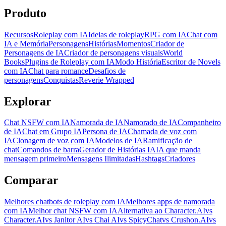
Produto
Recursos
Roleplay com IA
Ideias de roleplay
RPG com IA
Chat com
IA e Memória
Personagens
Histórias
Momentos
Criador de
Personagens de IA
Criador de personagens visuais
World
Books
Plugins de Roleplay com IA
Modo História
Escritor de Novels
com IA
Chat para romance
Desafios de
personagens
Conquistas
Reverie Wrapped
Explorar
Chat NSFW com IA
Namorada de IA
Namorado de IA
Companheiro
de IA
Chat em Grupo IA
Persona de IA
Chamada de voz com
IA
Clonagem de voz com IA
Modelos de IA
Ramificação de
chat
Comandos de barra
Gerador de Histórias IA
IA que manda
mensagem primeiro
Mensagens Ilimitadas
Hashtags
Criadores
Comparar
Melhores chatbots de roleplay com IA
Melhores apps de namorada
com IA
Melhor chat NSFW com IA
Alternativa ao Character.AI
vs
Character.AI
vs Janitor AI
vs Chai AI
vs SpicyChat
vs Crushon.AI
vs