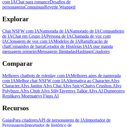
com IA
Chat para romance
Desafios de
personagens
Conquistas
Reverie Wrapped
Explorar
Chat NSFW com IA
Namorada de IA
Namorado de IA
Companheiro
de IA
Chat em Grupo IA
Persona de IA
Chamada de voz com
IA
Clonagem de voz com IA
Modelos de IA
Ramificação de
chat
Comandos de barra
Gerador de Histórias IA
IA que manda
mensagem primeiro
Mensagens Ilimitadas
Hashtags
Criadores
Comparar
Melhores chatbots de roleplay com IA
Melhores apps de namorada
com IA
Melhor chat NSFW com IA
Alternativa ao Character.AI
vs
Character.AI
vs Janitor AI
vs Chai AI
vs SpicyChat
vs Crushon.AI
vs
Polybuzz.AI
vs Chub AI
vs SillyTavern
vs Talkie AI
vs AI Dungeon
vs
Replika
vs Moemate
vs Figgs AI
Recursos
Guias
Para criadores
API de personagens de IA
Importador de
Personagens
Importador de histórico de