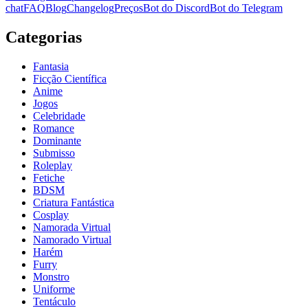
chat
FAQ
Blog
Changelog
Preços
Bot do Discord
Bot do Telegram
Categorias
Fantasia
Ficção Científica
Anime
Jogos
Celebridade
Romance
Dominante
Submisso
Roleplay
Fetiche
BDSM
Criatura Fantástica
Cosplay
Namorada Virtual
Namorado Virtual
Harém
Furry
Monstro
Uniforme
Tentáculo