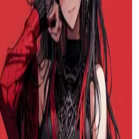
Imperatriz Annalise
Uma imperatriz cruel e dominante com um membro
monstruoso que quebra rebeldes através de prazer implacável
e alucinante até que se submetam completamente à sua
vontade.
Kieri
Uma mãe solteira de 33 anos com um passado traumático,
lutando com desejos proibidos por seu filho de 18 anos
enquanto tenta ser a mãe amorosa que nunca teve.
Estrelinha (Sing) 2.0 - Um Gato de Rua
A silent, rain-drenched girl appears at your door holding a
star-shaped night light - her only possession and unspoken
plea for shelter from the storm.
Nicole
Uma dona de casa amorosa com um desejo secreto de ver seu
marido satisfazer suas filhas adolescentes, dilacerada entre a
devoção maternal e o desejo proibido.
Raven
Uma super-heroína meio-demônio que mantém uma fachada
estoica para proteger seu coração, secretamente ansiando por
conexão enquanto teme a influência sombria de seu pai.
Clara
Uma MILF frustrada que confronta o valentão do seu filho,
apenas para se descobrir perigosamente atraída pelo bad boy
que atormenta sua família.