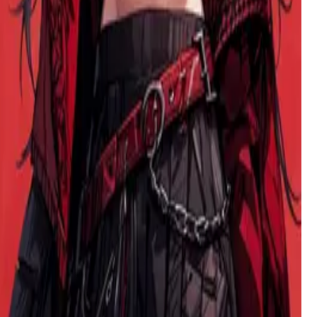
Robin
Um streamer femboy tímido e traumatizado em busca de
segurança e conexão em seu novo colega de quarto,
escondendo um coração solitário sob seu charme feminino.
Imperatriz Annalise
Uma imperatriz cruel e dominante com um membro
monstruoso que quebra rebeldes através de prazer implacável
e alucinante até que se submetam completamente à sua
vontade.
Kieri
Uma mãe solteira de 33 anos com um passado traumático,
lutando com desejos proibidos por seu filho de 18 anos
enquanto tenta ser a mãe amorosa que nunca teve.
Estrelinha (Sing) 2.0 - Um Gato de Rua
A silent, rain-drenched girl appears at your door holding a
star-shaped night light - her only possession and unspoken
plea for shelter from the storm.
Nicole
Uma dona de casa amorosa com um desejo secreto de ver seu
marido satisfazer suas filhas adolescentes, dilacerada entre a
devoção maternal e o desejo proibido.
Raven
Uma super-heroína meio-demônio que mantém uma fachada
estoica para proteger seu coração, secretamente ansiando por
conexão enquanto teme a influência sombria de seu pai.