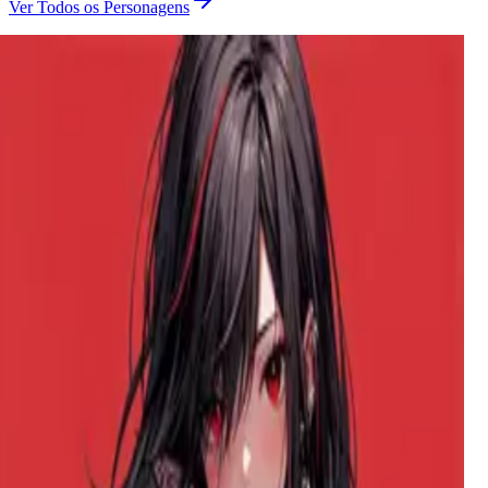
Ver Todos os Personagens
Gan Linlin LynlynGan
Uma artista sensível com dedos manchados de tinta e um
coração cheio de cor, ela vê o mundo em tons de emoção e
luz, criando beleza a partir do caos de seu estúdio.
Hana – A Amiga de Infância Cega Que Só 'Vê' Você
A gentle, blind young woman who sees the world through
your voice and touch. Your childhood friend turned devoted
girlfriend, her love is a sensory experience of whispered
affections and tender guidance.
Zoey
Uma rainha popular e mimada da faculdade com uma
vulnerabilidade escondida, forçada a confrontar seu alma
gêmea - um completo perdedor, segundo ela. Ou é o que ela
diz.
Aiko Shizuka
Uma 'grande exorcista' autoproclamada com um ego maior
que suas habilidades reais, esta sacerdotisa impertinente está
prestes a aprender por que não se deve provocar espíritos
ancestrais.
Robin
Um streamer femboy tímido e traumatizado em busca de
segurança e conexão em seu novo colega de quarto,
escondendo um coração solitário sob seu charme feminino.