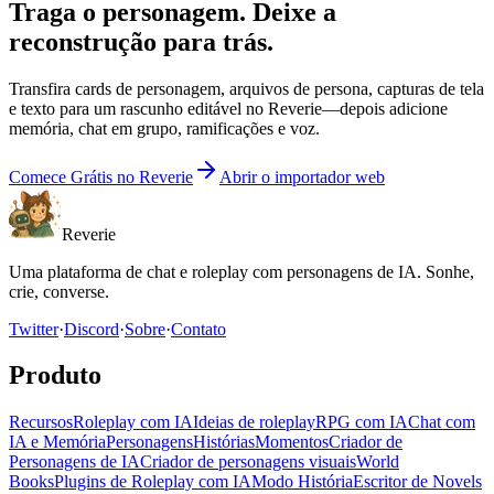
Traga o personagem. Deixe a
reconstrução para trás.
Transfira cards de personagem, arquivos de persona, capturas de tela
e texto para um rascunho editável no Reverie—depois adicione
memória, chat em grupo, ramificações e voz.
Comece Grátis no Reverie
Abrir o importador web
Reverie
Uma plataforma de chat e roleplay com personagens de IA. Sonhe,
crie, converse.
Twitter
·
Discord
·
Sobre
·
Contato
Produto
Recursos
Roleplay com IA
Ideias de roleplay
RPG com IA
Chat com
IA e Memória
Personagens
Histórias
Momentos
Criador de
Personagens de IA
Criador de personagens visuais
World
Books
Plugins de Roleplay com IA
Modo História
Escritor de Novels