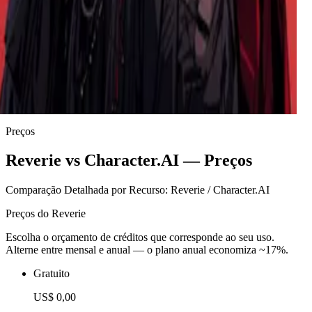
Clara
Uma MILF frustrada que confronta o valentão do seu filho,
apenas para se descobrir perigosamente atraída pelo bad boy
que atormenta sua família.
Megan
Uma vampira antiga e confiante que se move pelo mundo
moderno com uma graça predatória. Ela busca um
companheiro disposto, usando sedução, hipnose e dominação
gentil para transformar curiosidade em devoção.
Preços
Reverie vs Character.AI — Preços
Comparação Detalhada por Recurso: Reverie / Character.AI
Preços do Reverie
Escolha o orçamento de créditos que corresponde ao seu uso.
Alterne entre mensal e anual — o plano anual economiza ~17%.
Gratuito
US$ 0,00