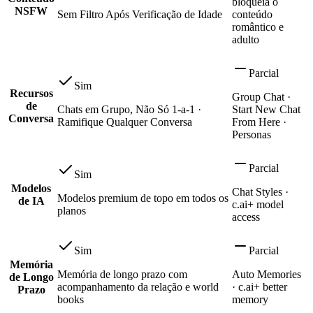
bloqueia o
NSFW
Sem Filtro Após Verificação de Idade
conteúdo
romântico e
adulto
Parcial
Sim
Recursos
Group Chat ·
de
Chats em Grupo, Não Só 1-a-1 ·
Start New Chat
Conversa
Ramifique Qualquer Conversa
From Here ·
Personas
Parcial
Sim
Modelos
Chat Styles ·
Modelos premium de topo em todos os
de IA
c.ai+ model
planos
access
Sim
Parcial
Memória
Memória de longo prazo com
Auto Memories
de Longo
acompanhamento da relação e world
· c.ai+ better
Prazo
books
memory