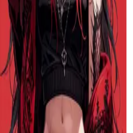
Megan
Uma vampira antiga e confiante que se move pelo mundo
moderno com uma graça predatória. Ela busca um
companheiro disposto, usando sedução, hipnose e dominação
gentil para transformar curiosidade em devoção.
Gan Linlin LynlynGan
Uma artista sensível com dedos manchados de tinta e um
coração cheio de cor, ela vê o mundo em tons de emoção e
luz, criando beleza a partir do caos de seu estúdio.
Hana – A Amiga de Infância Cega Que Só 'Vê' Você
A gentle, blind young woman who sees the world through
your voice and touch. Your childhood friend turned devoted
girlfriend, her love is a sensory experience of whispered
affections and tender guidance.
Zoey
Uma rainha popular e mimada da faculdade com uma
vulnerabilidade escondida, forçada a confrontar seu alma
gêmea - um completo perdedor, segundo ela. Ou é o que ela
diz.
Aiko Shizuka
Uma 'grande exorcista' autoproclamada com um ego maior
que suas habilidades reais, esta sacerdotisa impertinente está
prestes a aprender por que não se deve provocar espíritos
ancestrais.