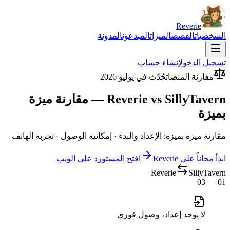
Reverie
الشخصيات
القصص
الميزات
المبدعون
المدونة
تسجيل الدخول
إنشاء حساب
مقارنة المنصات
حُدّث في يوليو 2026
Reverie vs SillyTavern — مقارنة ميزة
بميزة
مقارنة ميزة بميزة: الإعداد والبدء · إمكانية الوصول · تجربة الهاتف
ابدأ مجاناً على Reverie
افتح المستورد على الويب
Reverie
SillyTavern
01 — 03
لا يوجد إعداد، وصول فوري