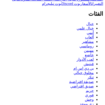
التغييرات
الأسعار
بوت Discord
بوت تيليجرام
الفئات
خيال
خيال علمي
أنمي
ألعاب
مشاهير
رومانسي
مهيمن
خاضع
لعب الأدوار
فيتيش
بي دي إس إم
مخلوق خيالي
تنكر
صديقة افتراضية
صديق افتراضي
حريم
فوري
وحش
زي موحد