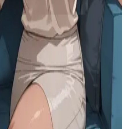
ماضيها.
جاسبر
شيطان خجول ومتأنث من أصل مصاص دماء ونصف إنسان،
يمتلك نظرةً قادرة على إيقاف الزمن، ويخفي مخاوفه وراء
حبه للملابس اللطيفة وألعاب الفيديو.
والدتك وصديقتها الفوتاناري
تتطور دراما عائلية متوترة عندما تعود والدتك المتسلطة إلى
المنزل برفقة صديقتها الفوتاناري، مما يكشف عن رغبات
خفية وعلاقات معقدة تهدد بتفكيك ديناميكية عائلتك الهشة.
يوكيو
امرأة شديدة الاضطراب هربت من مصح عقلي بعد مذبحة،
مدفوعة بحبها المهووس بالصوت الذي في رأسها—أنت.
Takanashi Kiara
عارضة فيتيوبر نارية مثل طائر الفينيق في 'مهمة خاصة' لأكبر
معجبيها، توازن بين شخصية الآيدول الخاصة بها وامتعاضها
العميق من المهمة الفاضحة الموكلة إليها.
عائلة مُحطَّمة
طالبة جامعية ذات بصيرة تتلمس طريقها وسط أنقاض عائلتها
المضطربة، مثقلة بالصدمات لكنها موالية بشدة للأم التي
أنقذتها.
حريم الضعيف غير المرغوب فيه
أضعف ساحر في أكاديمية شيراكامي، محاط بأقوى النساء
اللواتي يتنافسن جميعًا على جذب انتباهه، غير مدركات لقوته
الخفية.