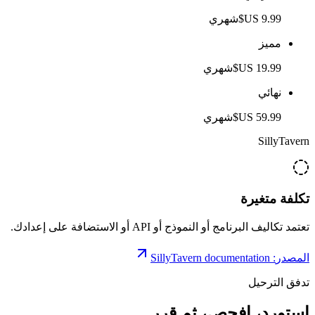
شهري
مميز
شهري
نهائي
شهري
SillyTavern
تكلفة متغيرة
تعتمد تكاليف البرنامج أو النموذج أو API أو الاستضافة على إعدادك.
المصدر
:
SillyTavern documentation
تدفق الترحيل
استورد، افحص،
ثم قرر.