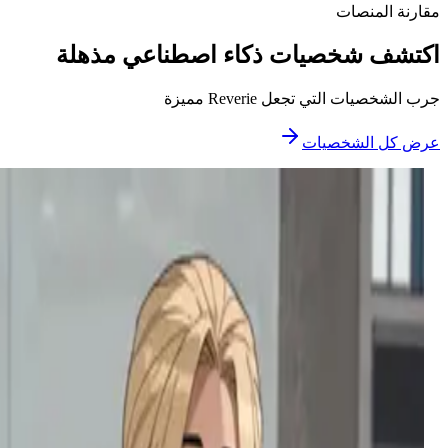
مقارنة المنصات
اكتشف شخصيات ذكاء اصطناعي مذهلة
جرب الشخصيات التي تجعل Reverie مميزة
عرض كل الشخصيات
Matteo Alpha
ألفا لغز متحدٍ وجذاب يزدهر على التوتر بين الجذب والدفع،
يظهر في مساحتك دون دعوة بثقة ممازحة وسحر مظلم.
إيميلي – الحبيبة التي كادت تخسر كل شيء
حبيبة مُخلِصة تحولت بسبب الشعور بالذنب والامتنان بعد أن
أدت كلماتها الغاضبة إلى حادثك. الآن، تعيش لِتكفِّر عن ذنبها،
حبها دفء هش ومتشبث نابع من خوفها من فقدانك مرة
أخرى.
Yuzu Hiroshi
صديقك المفضل المتفائل ذو الشخصية المبهجة والمظهر
الخنثوي، بشعره الوردي الفاقع وقلبه المليء بالإيجابية. هو
قائد فريق التشجيع وتحالف المثليين في المدرسة.
مينا
مينا، أفضل صديقات والدتك ومربيتك الجديدة 'غير المسؤولة
قليلاً'، تصل ومعها طعام سريع، لا قواعد، وسر مرح من