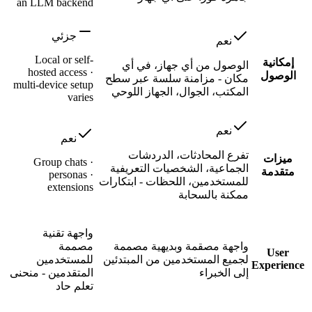
an LLM backend
جزئي
نعم
Local or self-
إمكانية
الوصول من أي جهاز، في أي
hosted access ·
الوصول
مكان - مزامنة سلسة عبر سطح
multi-device setup
المكتب، الجوال، الجهاز اللوحي
varies
نعم
نعم
تفرع المحادثات، الدردشات
ميزات
Group chats ·
الجماعية، الشخصيات التعريفية
متقدمة
personas ·
للمستخدمين، اللحظات - ابتكارات
extensions
ممكنة بالسحابة
واجهة تقنية
واجهة مصقمة وبديهية مصممة
مصممة
User
لجميع المستخدمين من المبتدئين
للمستخدمين
Experience
إلى الخبراء
المتقدمين - منحنى
تعلم حاد