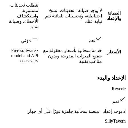
يتطلب تحديثات
لا يوجد صيانة - تحديثات، نسخ
مستمرة،
الصيانة
احتياطية، وتحسينات تلقائية تتم
واستكشاف
والإعداد
نيابة عنك
الأخطاء، وصيانة
تقنية
نعم
جزئي
خدمة سحابية بأسعار معقولة مع
Free software ·
الأسعار
model and API
جميع الميزات المدرجة وبدون
costs vary
متاعب تقنية
الإعداد والبدء
Reverie
نعم
لا يوجد إعداد - منصة سحابية جاهزة فورًا على أي جهاز
SillyTavern