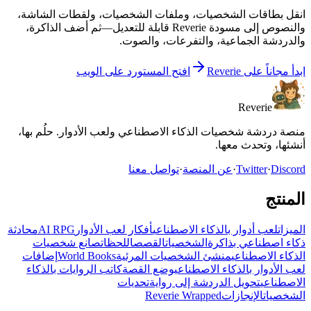
انقل بطاقات الشخصيات، وملفات الشخصيات، ولقطات الشاشة،
والنصوص إلى مسودة Reverie قابلة للتعديل—ثم أضف الذاكرة،
والدردشة الجماعية، والتفرعات، والصوت.
ابدأ مجاناً على Reverie
افتح المستورد على الويب
Reverie
منصة دردشة شخصيات الذكاء الاصطناعي ولعب الأدوار. حلُم بها،
أنشئها، وتحدث معها.
Discord
·
Twitter
·
عن المنصة
·
تواصل معنا
المنتج
الميزات
لعب أدوار بالذكاء الاصطناعي
أفكار لعب الأدوار
AI RPG
محادثة
ذكاء اصطناعي بذاكرة
الشخصيات
القصص
اللحظات
صانع شخصيات
الذكاء الاصطناعي
منشئ الشخصيات المرئية
World Books
إضافات
لعب الأدوار بالذكاء الاصطناعي
وضع القصة
كاتب الروايات بالذكاء
الاصطناعي
تحويل الدردشة إلى رواية
تحديات
الشخصيات
الإنجازات
Reverie Wrapped