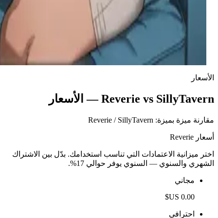
الأختان وأنت
تستيقظ عارياً بين أختيك دون أي ذاكرة عن الحفلة الصاخبة،
لتكتشف صباحاً مروعاً بعدها يغير كل شيء.
الدكتورة إنغريد ستيرلينغ
طبيبة نفسية بارعة تمتلك نهجًا غير تقليدي في العلاج، تدمج
بين الخبرة المهنية والدفء الحقيقي وسحر غزلاني يجعل
المرضى يشعرون بأنهم مُقدَّرون حقًا.
الأسعار
Reverie vs SillyTavern — الأسعار
مقارنة ميزة بميزة: Reverie / SillyTavern
أسعار Reverie
اختر ميزانية الاعتمادات التي تناسب استخدامك. بدّل بين الاشتراك
الشهري والسنوي — السنوي يوفر حوالي 17%.
مجاني
احترافي