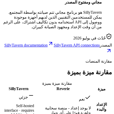
مجاني ومفتوح المصدر
SillyTavern هو برنامج مجاني تتم صيانته بواسطة المجتمع.
يمكن للمستخدمين التقنيين الذين لديهم أجهزة موجودة
ووصول إلى API استخدامه بدون تكاليف اشتراك، على الرغم
من أن وقت الإعداد ومجهود الصيانة كبيران.
حُدّث في يوليو 2026
المصدر
SillyTavern API connections
SillyTavern documentation
مقارنة المنصات
مقارنة ميزة بميزة
مقارنة ميزة بميزة
SillyTavern
Reverie
ميزة
جزئي
نعم
الإعداد
Self-hosted
لا يوجد إعداد - منصة سحابية
والبدء
interface · requires
جاهزة فورًا على أي جهاز