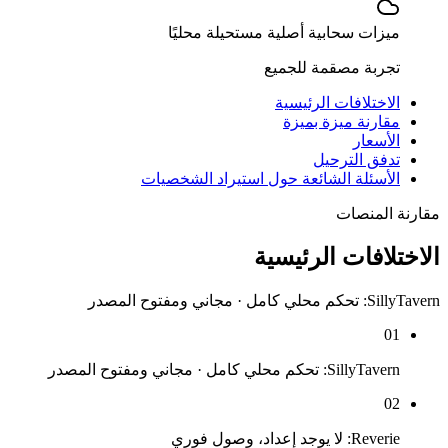
ميزات سحابية أصلية مستحيلة محليًا
تجربة مصقمة للجميع
الاختلافات الرئيسية
مقارنة ميزة بميزة
الأسعار
تدفق الترحيل
الأسئلة الشائعة حول استيراد الشخصيات
مقارنة المنصات
الاختلافات الرئيسية
SillyTavern: تحكم محلي كامل · مجاني ومفتوح المصدر
01
SillyTavern: تحكم محلي كامل · مجاني ومفتوح المصدر
02
Reverie: لا يوجد إعداد، وصول فوري