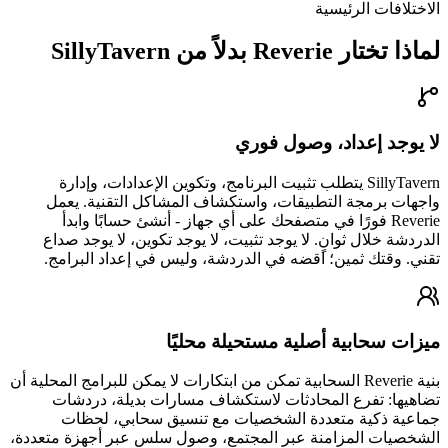
الاختلافات الرئيسية
لماذا تختار Reverie بدلاً من SillyTavern
لا يوجد إعداد، وصول فوري
SillyTavern يتطلب تثبيت البرنامج، وتكوين الإعدادات، وإدارة
واجهات برمجة التطبيقات، واستكشاف المشاكل التقنية. يعمل
Reverie فورًا في متصفحك على أي جهاز - أنشئ حسابًا وابدأ
الدردشة خلال ثوانٍ. لا يوجد تثبيت، لا يوجد تكوين، لا يوجد صداع
تقني. وقتك ثمين؛ اقضه في الدردشة، وليس في إعداد البرامج.
ميزات سحابية أصلية مستحيلة محليًا
بنية Reverie السحابية تمكن من ابتكارات لا يمكن للبرامج المحلية أن
تضاهيها: تفرع المحادثات لاستكشاف مسارات بديلة، دردشات
جماعية ذكية متعددة الشخصيات مع تنسيق سحابي، لحظات
الشخصيات المزامنة عبر المجتمع، وصول سلس عبر أجهزة متعددة،