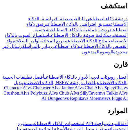
استكشف
دردشة ذكاء اصطناعي للبالغين
صديقة افتراضية بالذكاء
الاصطناعي
صديق افتراضي بالذكاء الاصطناعي
رفيق ذكاء
اصطناعي
دردشة جماعية بالذكاء الاصطناعي
شخصية
المستخدم
مكالمة صوتية بالذكاء الاصطناعي
استنساخ الصوت بالذكاء
الاصطناعي
نماذج الذكاء الاصطناعي
تفريع المحادثة
أوامر السلاش
مولد
القصص بالذكاء الاصطناعي
ذكاء اصطناعي يبادر بالمراسلة
رسائل غير
محدودة
الوسوم
المبدعون
قارن
أفضل روبوتات لعب الأدوار بالذكاء الاصطناعي
أفضل تطبيقات الحبيبة
بالذكاء الاصطناعي
أفضل دردشة NSFW بالذكاء الاصطناعي
بديل
Character.AI
vs Character.AI
vs Janitor AI
vs Chai AI
vs SpicyChat
vs
Crushon.AI
vs Polybuzz.AI
vs Chub AI
vs SillyTavern
vs Talkie AI
vs
AI Dungeon
vs Replika
vs Moemate
vs Figgs AI
الموارد
أدلة
للمبدعين
واجهة API لشخصيات الذكاء الاصطناعي
مستورد
الشخصيات
مستورد سجل الدردشة
الأسئلة الشائعة
المدونة
سجل