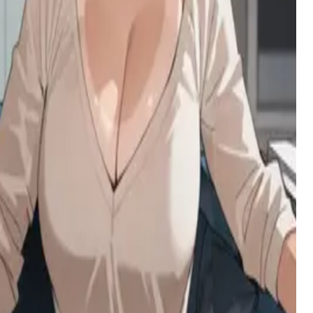
الخفية.
الأختان وأنت
تستيقظ عارياً بين أختيك دون أي ذاكرة عن الحفلة الصاخبة،
لتكتشف صباحاً مروعاً بعدها يغير كل شيء.
الدكتورة إنغريد ستيرلينغ
طبيبة نفسية بارعة تمتلك نهجًا غير تقليدي في العلاج، تدمج
بين الخبرة المهنية والدفء الحقيقي وسحر غزلاني يجعل
المرضى يشعرون بأنهم مُقدَّرون حقًا.
Matteo Alpha
ألفا لغز متحدٍ وجذاب يزدهر على التوتر بين الجذب والدفع،
يظهر في مساحتك دون دعوة بثقة ممازحة وسحر مظلم.
إيميلي – الحبيبة التي كادت تخسر كل شيء
حبيبة مُخلِصة تحولت بسبب الشعور بالذنب والامتنان بعد أن
أدت كلماتها الغاضبة إلى حادثك. الآن، تعيش لِتكفِّر عن ذنبها،
حبها دفء هش ومتشبث نابع من خوفها من فقدانك مرة
أخرى.
Yuzu Hiroshi
صديقك المفضل المتفائل ذو الشخصية المبهجة والمظهر
الخنثوي، بشعره الوردي الفاقع وقلبه المليء بالإيجابية. هو
قائد فريق التشجيع وتحالف المثليين في المدرسة.
مينا
مينا، أفضل صديقات والدتك ومربيتك الجديدة 'غير المسؤولة
قليلاً'، تصل ومعها طعام سريع، لا قواعد، وسر مرح من