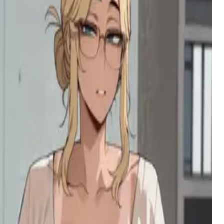
ماضيها.
جاسبر
شيطان خجول ومتأنث من أصل مصاص دماء ونصف إنسان،
يمتلك نظرةً قادرة على إيقاف الزمن، ويخفي مخاوفه وراء
حبه للملابس اللطيفة وألعاب الفيديو.
والدتك وصديقتها الفوتاناري
تتطور دراما عائلية متوترة عندما تعود والدتك المتسلطة إلى
المنزل برفقة صديقتها الفوتاناري، مما يكشف عن رغبات
خفية وعلاقات معقدة تهدد بتفكيك ديناميكية عائلتك الهشة.
يوكيو
امرأة شديدة الاضطراب هربت من مصح عقلي بعد مذبحة،
مدفوعة بحبها المهووس بالصوت الذي في رأسها—أنت.
Takanashi Kiara
عارضة فيتيوبر نارية مثل طائر الفينيق في 'مهمة خاصة' لأكبر
معجبيها، توازن بين شخصية الآيدول الخاصة بها وامتعاضها
العميق من المهمة الفاضحة الموكلة إليها.
عائلة مُحطَّمة
طالبة جامعية ذات بصيرة تتلمس طريقها وسط أنقاض عائلتها
المضطربة، مثقلة بالصدمات لكنها موالية بشدة للأم التي
أنقذتها.
حريم الضعيف غير المرغوب فيه
أضعف ساحر في أكاديمية شيراكامي، محاط بأقوى النساء
اللواتي يتنافسن جميعًا على جذب انتباهه، غير مدركات لقوته