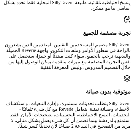
ونسخ احتياطية تلقائية. طبيعة SillyTavern المحلية فقط تحدد بشكل
أساسي ما هو ممكن.
تجربة مصقمة للجميع
SillyTavern مصمم للمستخدمين التقنيين المتقدمين الذين يشعرون
بالراحة في سطور الأوامر وملفات التكوين. واجهة Reverie الجميلة
والبديهية ترحب بالجميع. سواء كنت مبتدئًا أو خبيرًا، ستحصل على
نفس التجربة المصقمة مع ميزات متقدمة يمكن الوصول إليها من
خلال التصميم المدروس، وليس المعرفة التقنية.
موثوقية بدون صيانة
SillyTavern يتطلب تحديثات مستمرة، وإدارة التبعيات، واستكشاف
الأخطاء، وصيانة تقنية. يتعامل Reverie مع كل شيء تلقائيًا -
التحديثات، النسخ الاحتياطية، التحسينات، تصحيحات الأمان. فقط
استمتع بالدردشة بينما نضمن أن كل شيء يعمل بشكل مثالي. لا
مزيد من التصحيح في الساعة 2 صباحًا لأن تحديثًا كسر شيئًا.