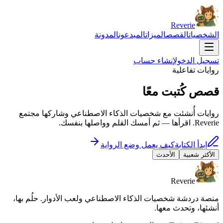
Reverie
الشخصيات
القصص
الميزات
المبدعون
المدونة
تسجيل الدخول
إنشاء حساب
روايات تفاعلية
قصص كُتبت
معًا
روايات أُنشئت مع شخصيات الذكاء الاصطناعي وشاركها مجتمع
Reverie. اقرأها — ثم أمسك القلم وواصلها بنفسك.
ابدأ الكتابة
كيف يعمل وضع الرواية
الأكثر شعبية
الأحدث
Reverie
منصة دردشة شخصيات الذكاء الاصطناعي ولعب الأدوار. حلُم بها،
أنشئها، وتحدث معها.