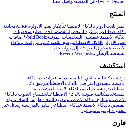
Discord
·
Twitter
·
عن المنصة
·
تواصل معنا
المنتج
الميزات
لعب أدوار بالذكاء الاصطناعي
أفكار لعب الأدوار
AI RPG
محادثة
ذكاء اصطناعي بذاكرة
الشخصيات
القصص
اللحظات
صانع شخصيات
الذكاء الاصطناعي
منشئ الشخصيات المرئية
World Books
إضافات
لعب الأدوار بالذكاء الاصطناعي
وضع القصة
كاتب الروايات بالذكاء
الاصطناعي
تحويل الدردشة إلى رواية
تحديات
الشخصيات
الإنجازات
Reverie Wrapped
استكشف
دردشة ذكاء اصطناعي للبالغين
صديقة افتراضية بالذكاء
الاصطناعي
صديق افتراضي بالذكاء الاصطناعي
رفيق ذكاء
اصطناعي
دردشة جماعية بالذكاء الاصطناعي
شخصية
المستخدم
مكالمة صوتية بالذكاء الاصطناعي
استنساخ الصوت بالذكاء
الاصطناعي
نماذج الذكاء الاصطناعي
تفريع المحادثة
أوامر السلاش
مولد
القصص بالذكاء الاصطناعي
ذكاء اصطناعي يبادر بالمراسلة
رسائل غير
محدودة
الوسوم
المبدعون
قارن