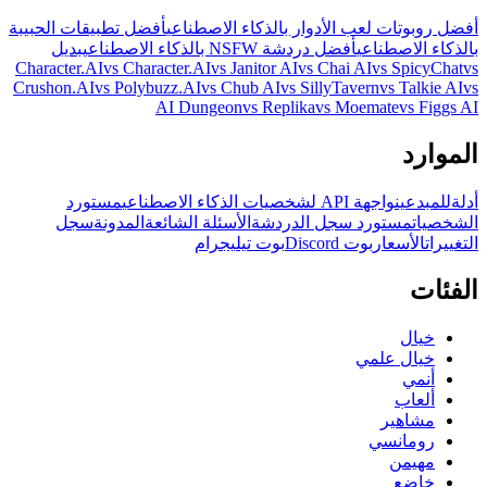
أفضل روبوتات لعب الأدوار بالذكاء الاصطناعي
أفضل تطبيقات الحبيبة
بالذكاء الاصطناعي
أفضل دردشة NSFW بالذكاء الاصطناعي
بديل
Character.AI
vs Character.AI
vs Janitor AI
vs Chai AI
vs SpicyChat
vs
Crushon.AI
vs Polybuzz.AI
vs Chub AI
vs SillyTavern
vs Talkie AI
vs
AI Dungeon
vs Replika
vs Moemate
vs Figgs AI
الموارد
أدلة
للمبدعين
واجهة API لشخصيات الذكاء الاصطناعي
مستورد
الشخصيات
مستورد سجل الدردشة
الأسئلة الشائعة
المدونة
سجل
التغييرات
الأسعار
بوت Discord
بوت تيليجرام
الفئات
خيال
خيال علمي
أنمي
ألعاب
مشاهير
رومانسي
مهيمن
خاضع