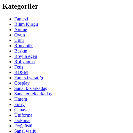
Kategoriler
Fantezi
Bilim Kurgu
Anime
Oyun
Ünlü
Romantik
Baskın
Boyun eğen
Rol yapma
Fetiş
BDSM
Fantezi yaratığı
Cosplay
Sanal kız arkadaş
Sanal erkek arkadaş
Harem
Furry
Canavar
Üniforma
Dokunaç
Doğaüstü
Sanal waifu