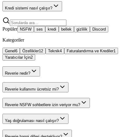
Kredi sistemi nasıl çalışır?
Popüler
NSFW
ses
kredi
bellek
gizlilik
Discord
Kategoriler
Genel
6
Özellikler
12
Teknik
4
Faturalandırma ve Krediler
1
Yaratıcılar İçin
2
Reverie nedir?
Reverie kullanımı ücretsiz mi?
Reverie NSFW sohbetlere izin veriyor mu?
Yaş doğrulaması nasıl çalışır?
Reverie hangi dilleri destekliyor?