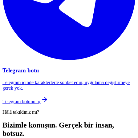
Telegram botu
Telegram içinde karakterlerle sohbet edin, uygulama değiştirmeye
gerek yok.
Telegram botunu aç
Hâlâ takıldınız mı?
Bizimle konuşun.
Gerçek bir insan,
botsuz.