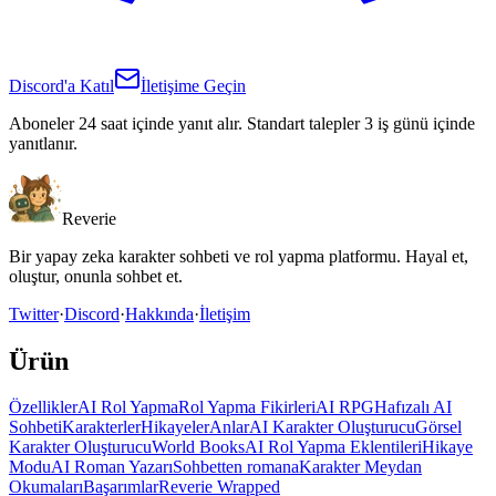
Discord'a Katıl
İletişime Geçin
Aboneler 24 saat içinde yanıt alır. Standart talepler 3 iş günü içinde
yanıtlanır.
Reverie
Bir yapay zeka karakter sohbeti ve rol yapma platformu. Hayal et,
oluştur, onunla sohbet et.
Twitter
·
Discord
·
Hakkında
·
İletişim
Ürün
Özellikler
AI Rol Yapma
Rol Yapma Fikirleri
AI RPG
Hafızalı AI
Sohbeti
Karakterler
Hikayeler
Anlar
AI Karakter Oluşturucu
Görsel
Karakter Oluşturucu
World Books
AI Rol Yapma Eklentileri
Hikaye
Modu
AI Roman Yazarı
Sohbetten romana
Karakter Meydan
Okumaları
Başarımlar
Reverie Wrapped