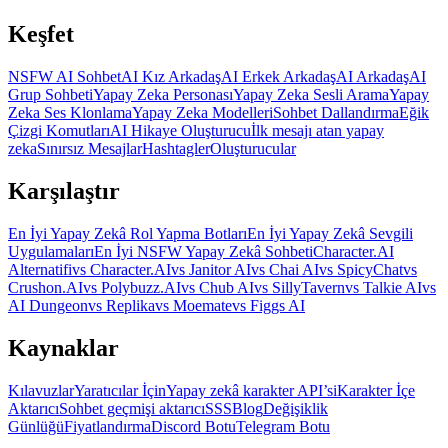
Keşfet
NSFW AI Sohbet
AI Kız Arkadaş
AI Erkek Arkadaş
AI Arkadaş
AI
Grup Sohbeti
Yapay Zeka Personası
Yapay Zeka Sesli Arama
Yapay
Zeka Ses Klonlama
Yapay Zeka Modelleri
Sohbet Dallandırma
Eğik
Çizgi Komutları
AI Hikaye Oluşturucu
İlk mesajı atan yapay
zeka
Sınırsız Mesajlar
Hashtagler
Oluşturucular
Karşılaştır
En İyi Yapay Zekâ Rol Yapma Botları
En İyi Yapay Zekâ Sevgili
Uygulamaları
En İyi NSFW Yapay Zekâ Sohbeti
Character.AI
Alternatifi
vs Character.AI
vs Janitor AI
vs Chai AI
vs SpicyChat
vs
Crushon.AI
vs Polybuzz.AI
vs Chub AI
vs SillyTavern
vs Talkie AI
vs
AI Dungeon
vs Replika
vs Moemate
vs Figgs AI
Kaynaklar
Kılavuzlar
Yaratıcılar İçin
Yapay zekâ karakter API’si
Karakter İçe
Aktarıcı
Sohbet geçmişi aktarıcı
SSS
Blog
Değişiklik
Günlüğü
Fiyatlandırma
Discord Botu
Telegram Botu