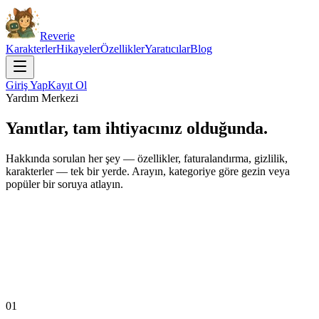
Reverie
Karakterler
Hikayeler
Özellikler
Yaratıcılar
Blog
Giriş Yap
Kayıt Ol
Yardım Merkezi
Yanıtlar, tam
ihtiyacınız olduğunda.
Hakkında sorulan her şey — özellikler, faturalandırma, gizlilik,
karakterler — tek bir yerde. Arayın, kategoriye göre gezin veya
popüler bir soruya atlayın.
01