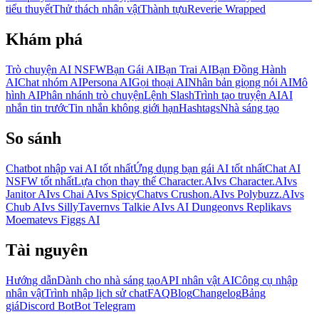
tiểu thuyết
Thử thách nhân vật
Thành tựu
Reverie Wrapped
Khám phá
Trò chuyện AI NSFW
Bạn Gái AI
Bạn Trai AI
Bạn Đồng Hành
AI
Chat nhóm AI
Persona AI
Gọi thoại AI
Nhân bản giọng nói AI
Mô
hình AI
Phân nhánh trò chuyện
Lệnh Slash
Trình tạo truyện AI
AI
nhắn tin trước
Tin nhắn không giới hạn
Hashtags
Nhà sáng tạo
So sánh
Chatbot nhập vai AI tốt nhất
Ứng dụng bạn gái AI tốt nhất
Chat AI
NSFW tốt nhất
Lựa chọn thay thế Character.AI
vs Character.AI
vs
Janitor AI
vs Chai AI
vs SpicyChat
vs Crushon.AI
vs Polybuzz.AI
vs
Chub AI
vs SillyTavern
vs Talkie AI
vs AI Dungeon
vs Replika
vs
Moemate
vs Figgs AI
Tài nguyên
Hướng dẫn
Dành cho nhà sáng tạo
API nhân vật AI
Công cụ nhập
nhân vật
Trình nhập lịch sử chat
FAQ
Blog
Changelog
Bảng
giá
Discord Bot
Bot Telegram