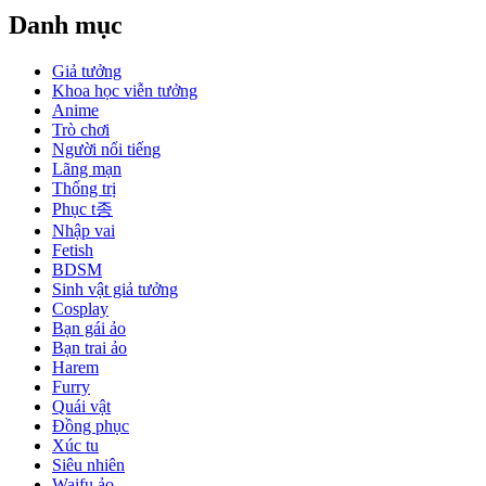
Danh mục
Giả tưởng
Khoa học viễn tưởng
Anime
Trò chơi
Người nổi tiếng
Lãng mạn
Thống trị
Phục t종
Nhập vai
Fetish
BDSM
Sinh vật giả tưởng
Cosplay
Bạn gái ảo
Bạn trai ảo
Harem
Furry
Quái vật
Đồng phục
Xúc tu
Siêu nhiên
Waifu ảo