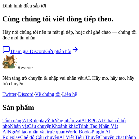
Định hình điều sắp tới
Cùng chúng tôi viết
dòng tiếp theo.
Hãy nói chúng tôi nên ra mắt gì tiếp, hoặc chỉ ghé chào — chúng tôi
đọc mọi tin nhắn.
Tham gia Discord
Gửi phản hồi
Reverie
Nền tảng trò chuyện & nhập vai nhân vật AI. Hãy mơ, hãy tạo, hãy
trò chuyện.
Twitter
·
Discord
·
Về chúng tôi
·
Liên hệ
Sản phẩm
Tính năng
AI Roleplay
Ý tưởng nhập vai
AI RPG
AI Chat có bộ
nhớ
Nhân vật
Câu chuyện
Khoảnh khắc
Trình Tạo Nhân Vật
AI
Người tạo nhân vật trực quan
World Books
Plugin AI
Roleplay
Chế độ Câu chuyện
AI Viết Tiểu Thuyết
Chuyển chat thành