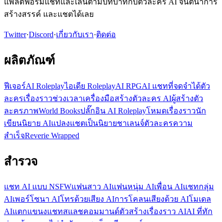
แพลตฟอร์มแชทและเล่นตามบทบาทกับตัวละคร AI จินตนาการ
สร้างสรรค์ และแชตได้เลย
Twitter
·
Discord
·
เกี่ยวกับเรา
·
ติดต่อ
ผลิตภัณฑ์
ฟีเจอร์
AI Roleplay
ไอเดีย Roleplay
AI RPG
AI แชทที่จดจำได้
ตัว
ละคร
เรื่องราว
ช่วงเวลา
เครื่องมือสร้างตัวละคร AI
ผู้สร้างตัว
ละครภาพ
World Books
ปลั๊กอิน AI Roleplay
โหมดเรื่องราว
นัก
เขียนนิยาย AI
แปลงแชตเป็นนิยาย
ชาเลนจ์ตัวละคร
ความ
สำเร็จ
Reverie Wrapped
สำรวจ
แชท AI แบบ NSFW
แฟนสาว AI
แฟนหนุ่ม AI
เพื่อน AI
แชทกลุ่ม
AI
เพอร์โซนา AI
โทรด้วยเสียง AI
การโคลนเสียงด้วย AI
โมเดล
AI
แตกแขนงแชท
สแลชคอมมานด์
ตัวสร้างเรื่องราว AI
AI ที่ทัก