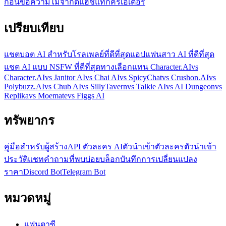
ก่อน
ข้อความไม่จำกัด
แฮชแท็ก
ครีเอเตอร์
เปรียบเทียบ
แชตบอต AI สำหรับโรลเพลย์ที่ดีที่สุด
แอปแฟนสาว AI ที่ดีที่สุด
แชต AI แบบ NSFW ที่ดีที่สุด
ทางเลือกแทน Character.AI
vs
Character.AI
vs Janitor AI
vs Chai AI
vs SpicyChat
vs Crushon.AI
vs
Polybuzz.AI
vs Chub AI
vs SillyTavern
vs Talkie AI
vs AI Dungeon
vs
Replika
vs Moemate
vs Figgs AI
ทรัพยากร
คู่มือ
สำหรับผู้สร้าง
API ตัวละคร AI
ตัวนำเข้าตัวละคร
ตัวนำเข้า
ประวัติแชท
คำถามที่พบบ่อย
บล็อก
บันทึกการเปลี่ยนแปลง
ราคา
Discord Bot
Telegram Bot
หมวดหมู่
แฟนตาซี