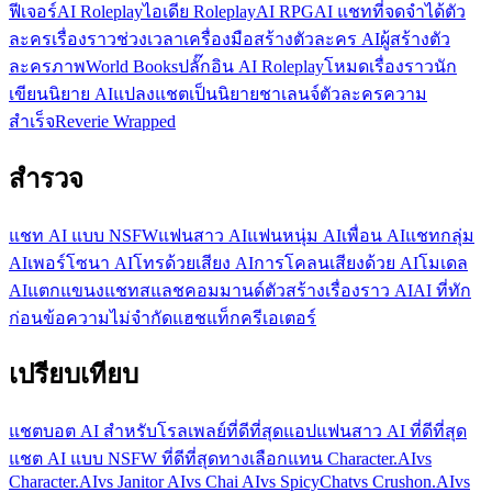
ฟีเจอร์
AI Roleplay
ไอเดีย Roleplay
AI RPG
AI แชทที่จดจำได้
ตัว
ละคร
เรื่องราว
ช่วงเวลา
เครื่องมือสร้างตัวละคร AI
ผู้สร้างตัว
ละครภาพ
World Books
ปลั๊กอิน AI Roleplay
โหมดเรื่องราว
นัก
เขียนนิยาย AI
แปลงแชตเป็นนิยาย
ชาเลนจ์ตัวละคร
ความ
สำเร็จ
Reverie Wrapped
สำรวจ
แชท AI แบบ NSFW
แฟนสาว AI
แฟนหนุ่ม AI
เพื่อน AI
แชทกลุ่ม
AI
เพอร์โซนา AI
โทรด้วยเสียง AI
การโคลนเสียงด้วย AI
โมเดล
AI
แตกแขนงแชท
สแลชคอมมานด์
ตัวสร้างเรื่องราว AI
AI ที่ทัก
ก่อน
ข้อความไม่จำกัด
แฮชแท็ก
ครีเอเตอร์
เปรียบเทียบ
แชตบอต AI สำหรับโรลเพลย์ที่ดีที่สุด
แอปแฟนสาว AI ที่ดีที่สุด
แชต AI แบบ NSFW ที่ดีที่สุด
ทางเลือกแทน Character.AI
vs
Character.AI
vs Janitor AI
vs Chai AI
vs SpicyChat
vs Crushon.AI
vs