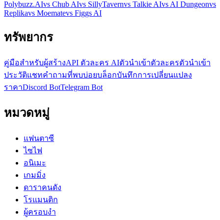
Polybuzz.AI
vs Chub AI
vs SillyTavern
vs Talkie AI
vs AI Dungeon
vs
Replika
vs Moemate
vs Figgs AI
ทรัพยากร
คู่มือ
สำหรับผู้สร้าง
API ตัวละคร AI
ตัวนำเข้าตัวละคร
ตัวนำเข้า
ประวัติแชท
คำถามที่พบบ่อย
บล็อก
บันทึกการเปลี่ยนแปลง
ราคา
Discord Bot
Telegram Bot
หมวดหมู่
แฟนตาซี
ไซไฟ
อนิเมะ
เกมมิ่ง
ดาราคนดัง
โรแมนติก
ผู้ครอบงำ