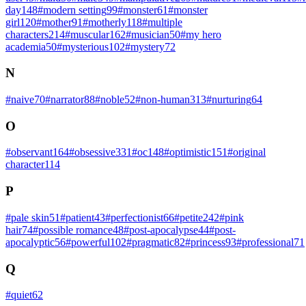
day
148
#
modern setting
99
#
monster
61
#
monster
girl
120
#
mother
91
#
motherly
118
#
multiple
characters
214
#
muscular
162
#
musician
50
#
my hero
academia
50
#
mysterious
102
#
mystery
72
N
#
naive
70
#
narrator
88
#
noble
52
#
non-human
313
#
nurturing
64
O
#
observant
164
#
obsessive
331
#
oc
148
#
optimistic
151
#
original
character
114
P
#
pale skin
51
#
patient
43
#
perfectionist
66
#
petite
242
#
pink
hair
74
#
possible romance
48
#
post-apocalypse
44
#
post-
apocalyptic
56
#
powerful
102
#
pragmatic
82
#
princess
93
#
professional
71
Q
#
quiet
62