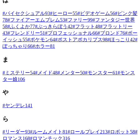
は
#
バイセクシュアル
93
#
ヒーロー
55
#
ビデオゲーム
56
#
ピンク髪
78
#
ファイアーエムブレム
53
#
ファリー
99
#
ファンタジー世界
58
#
ふくよか
77
#
ぶっきらぼう
42
#
フラット
48
#
フラットリー
43
#
フレンドリー
51
#
プロフェッショナル
66
#
ブロンド
76
#
ボー
イッシュ
55
#
ポケモン
64
#
ポストアポカリプス
98
#
ほっこり
42
#
ぽっちゃり
66
#
ホラー
81
ま
#
ミステリー
54
#
メイド
48
#
メンター
50
#
モンスター
61
#
モンス
ター娘
106
や
#
ヤンデレ
141
ら
#
リーダー
93
#
ルームメイト
81
#
ロールプレイ
213
#
ロボット
58
#
ロマンス
168
#
ロマンチック
316