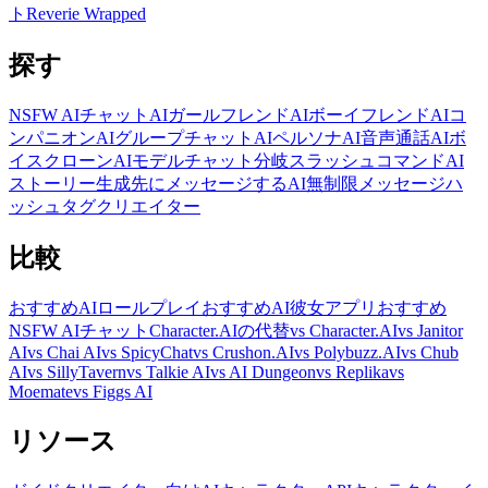
ト
Reverie Wrapped
探す
NSFW AIチャット
AIガールフレンド
AIボーイフレンド
AIコ
ンパニオン
AIグループチャット
AIペルソナ
AI音声通話
AIボ
イスクローン
AIモデル
チャット分岐
スラッシュコマンド
AI
ストーリー生成
先にメッセージするAI
無制限メッセージ
ハ
ッシュタグ
クリエイター
比較
おすすめAIロールプレイ
おすすめAI彼女アプリ
おすすめ
NSFW AIチャット
Character.AIの代替
vs Character.AI
vs Janitor
AI
vs Chai AI
vs SpicyChat
vs Crushon.AI
vs Polybuzz.AI
vs Chub
AI
vs SillyTavern
vs Talkie AI
vs AI Dungeon
vs Replika
vs
Moemate
vs Figgs AI
リソース