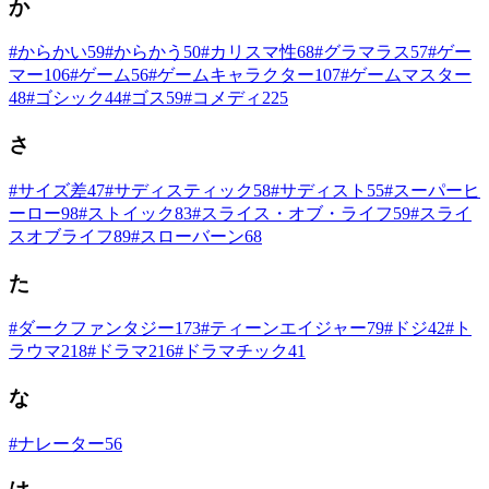
か
#
からかい
59
#
からかう
50
#
カリスマ性
68
#
グラマラス
57
#
ゲー
マー
106
#
ゲーム
56
#
ゲームキャラクター
107
#
ゲームマスター
48
#
ゴシック
44
#
ゴス
59
#
コメディ
225
さ
#
サイズ差
47
#
サディスティック
58
#
サディスト
55
#
スーパーヒ
ーロー
98
#
ストイック
83
#
スライス・オブ・ライフ
59
#
スライ
スオブライフ
89
#
スローバーン
68
た
#
ダークファンタジー
173
#
ティーンエイジャー
79
#
ドジ
42
#
ト
ラウマ
218
#
ドラマ
216
#
ドラマチック
41
な
#
ナレーター
56