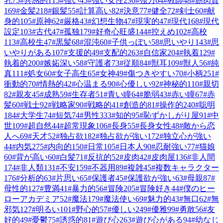
乳
75
#
共感的
115
#
強い
45
#
強い女性
230
#
強力
64
#
教師
48
#
筋肉質
169
#
金髪
218
#
銀髪
55
#
計算高い
82
#
決意
77
#
健全
72
#
剣士
60
#
献
身的
105
#
原神
62
#
厳格
43
#
幻想生物
47
#
現実的
47
#
現代
168
#
現代
設定
103
#
古代
47
#
孤独
179
#
好奇心旺盛
144
#
控えめ
102
#
高校
113
#
高校生
47
#
黒髪
68
#
混沌
60
#
子供っぽい
58
#
思いやり
143
#
思
いやりがある
107
#
支援的
49
#
支配的
263
#
自信家
204
#
執着
129
#
執着的
200
#
嫉妬深い
58
#
守護者
73
#
従順
84
#
獣耳
109
#
獣人
56
#
純
真
111
#
処女
60
#
女子高生
65
#
女神
49
#
傷つきやすい
70
#
小柄
251
#
衝動的
70
#
情熱的
42
#
心温まる
90
#
心優しい
92
#
神秘的
110
#
親切
82
#
親友
45
#
成熟
59
#
生存者
51
#
青い瞳
64
#
脆弱
43
#
赤い瞳
67
#
赤
髪
60
#
戦士
92
#
戦略家
90
#
戦略的
41
#
創造的
81
#
操作的
240
#
聡明
184
#
大学生
74
#
短気
74
#
男性
333
#
知的
95
#
恥ずかしがり屋
91
#
中
世
109
#
超自然
44
#
超常現象
106
#
長身
55
#
長身女性
48
#
敵から恋
人へ
69
#
天才
52
#
独占欲
182
#
独占欲が強い
172
#
独立心が強い
44
#
内気
275
#
内向的
150
#
日常
105
#
日本人
90
#
忍耐強い
77
#
猫娘
60
#
背が高い
60
#
白髪
71
#
反抗的
52
#
皮肉
42
#
皮肉屋
136
#
非人間
174
#
非人類
131
#
不安
159
#
不器用
89
#
複雑
45
#
複数キャラクター
176
#
分析的
63
#
片思い
65
#
保護者
45
#
保護欲が強い
63
#
母親
87
#
母性的
127
#
豊満
41
#
暴力的
56
#
冒険
205
#
冒険好き
44
#
僕のヒー
ローアカデミア
52
#
魔法
179
#
魔法使い
69
#
魅力的
43
#
無口
62
#
無
邪気
127
#
明るい
101
#
野心的
57
#
優しい
249
#
優雅
99
#
勇敢
56
#
友
好的
49
#
憂鬱
75
#
誘惑的
81
#
遊び心
263
#
遊び心がある
94
#
幼なじ