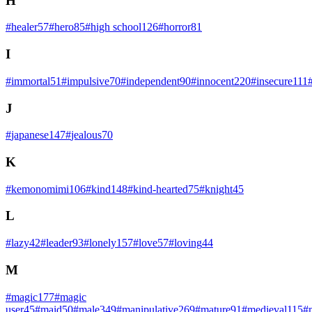
H
#
healer
57
#
hero
85
#
high school
126
#
horror
81
I
#
immortal
51
#
impulsive
70
#
independent
90
#
innocent
220
#
insecure
111
J
#
japanese
147
#
jealous
70
K
#
kemonomimi
106
#
kind
148
#
kind-hearted
75
#
knight
45
L
#
lazy
42
#
leader
93
#
lonely
157
#
love
57
#
loving
44
M
#
magic
177
#
magic
user
45
#
maid
50
#
male
349
#
manipulative
269
#
mature
91
#
medieval
115
#