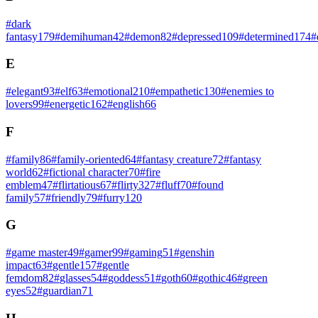
#
dark
fantasy
179
#
demihuman
42
#
demon
82
#
depressed
109
#
determined
174
#
E
#
elegant
93
#
elf
63
#
emotional
210
#
empathetic
130
#
enemies to
lovers
99
#
energetic
162
#
english
66
F
#
family
86
#
family-oriented
64
#
fantasy creature
72
#
fantasy
world
62
#
fictional character
70
#
fire
emblem
47
#
flirtatious
67
#
flirty
327
#
fluff
70
#
found
family
57
#
friendly
79
#
furry
120
G
#
game master
49
#
gamer
99
#
gaming
51
#
genshin
impact
63
#
gentle
157
#
gentle
femdom
82
#
glasses
54
#
goddess
51
#
goth
60
#
gothic
46
#
green
eyes
52
#
guardian
71