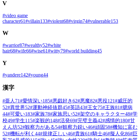
V
#
video game
character
61
#
villain
133
#
violent
68
#
virgin
74
#
vulnerable
153
W
#
warrior
87
#
wealthy
52
#
white
hair
68
#
wife
66
#
wise
61
#
witty
79
#
world building
45
Y
#
yandere
142
#
young
44
漢字
#
亜人
71
#
愛情深い
185
#
悪戯好き
62
#
悪魔
82
#
悪役
121
#
威圧的
52
#
異世界
52
#
運動神経抜群
45
#
英語
43
#
王女
75
#
王族
81
#
臆病
44
#
可愛い
183
#
家族
78
#
家族思い
52
#
架空のキャラクター
48
#
学
校
49
#
学生
115
#
楽観的
148
#
活発
69
#
完璧主義
42
#
感情的
180
#
甘
えん坊
52
#
観察力がある
54
#
観察力鋭い
46
#
頑固
58
#
機知に富む
52
#
機転が利く
44
#
規律正しい
46
#
貴族
61
#
騎士
46
#
擬人化
86
#
巨