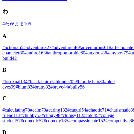
わ
#
わがまま
105
A
#
action
255
#
adventure
327
#
adventurer
46
#
adventurous
61
#
affectionate
character
80
#
anthro
163
#
anthropomorphic
60
#
anxious
86
#
anypov
79
#
a
build
42
B
#
bisexual
134
#
black hair
57
#
blonde
205
#
blonde hair
80
#
blue
eyes
99
#
blunt
83
#
bratty
82
#
brave
44
#
bully
56
C
#
calculating
78
#
calm
70
#
caring
132
#
catgirl
54
#
chaotic
71
#
charismatic
8
friend
113
#
chubby
53
#
clingy
98
#
clumsy
112
#
cold
45
#
college
student
57
#
comedic
57
#
comedy
185
#
compassionate
152
#
competitive
8
D