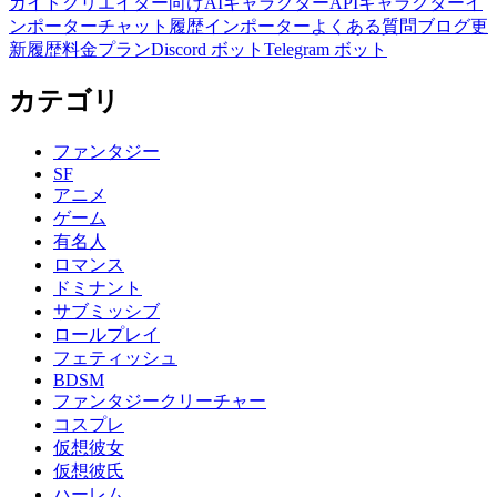
ガイド
クリエイター向け
AIキャラクターAPI
キャラクターイ
ンポーター
チャット履歴インポーター
よくある質問
ブログ
更
新履歴
料金プラン
Discord ボット
Telegram ボット
カテゴリ
ファンタジー
SF
アニメ
ゲーム
有名人
ロマンス
ドミナント
サブミッシブ
ロールプレイ
フェティッシュ
BDSM
ファンタジークリーチャー
コスプレ
仮想彼女
仮想彼氏
ハーレム