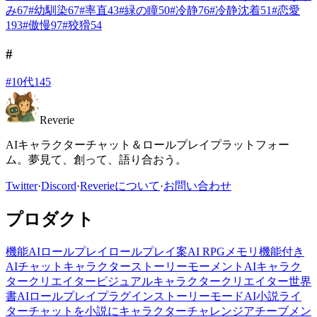
み
67
#
幼馴染
67
#
率直
43
#
緑の瞳
50
#
冷静
76
#
冷静沈着
51
#
恋愛
193
#
傲慢
97
#
狡猾
54
#
#
10代
145
Reverie
AIキャラクターチャット＆ロールプレイプラットフォー
ム。夢見て、創って、語り合おう。
Twitter
·
Discord
·
Reverieについて
·
お問い合わせ
プロダクト
機能
AIロールプレイ
ロールプレイ案
AI RPG
メモリ機能付き
AIチャット
キャラクター
ストーリー
モーメント
AIキャラク
タークリエイター
ビジュアルキャラクタークリエイター
世界
書
AIロールプレイプラグイン
ストーリーモード
AI小説ライ
ター
チャットを小説に
キャラクターチャレンジ
アチーブメン