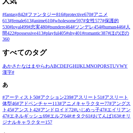
人気
#
fantasy
842
#
ファンタジー
816
#
protective
670
#
アニメ
613
#
female
613
#
anime
610
#
wholesome
597
#
女性
577
#
保護的
530
#
loyal
499
#
忠実
480
#
tsundere
464
#
ツンデレ
454
#
human
446
#
人
間
422
#
possessive
413
#
playful
405
#
shy
401
#
romantic
387
#
ほのぼの
360
すべてのタグ
あ
か
さ
た
な
は
ま
や
ら
わ
A
B
C
D
E
F
G
H
I
J
K
L
M
N
O
P
Q
R
S
T
U
V
W
Y
漢字
#
あ
#
アーティスト
50
#
アクション
239
#
アスリート
51
#
アスリート
体型
46
#
アドベンチャー
113
#
アニメキャラクター
77
#
アングス
ト
45
#
アンスト
42
#
アンドロイド
72
#
いじめっ子
47
#
エイリアン
47
#
エネルギッシュ
69
#
エルフ
64
#
オタク
61
#
おてんば
163
#
オリ
ジナルキャラクター
157