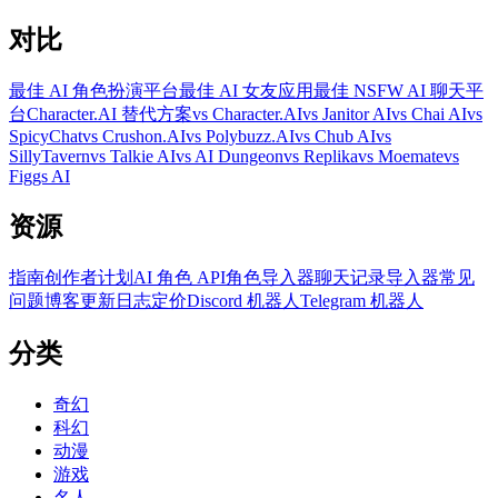
对比
最佳 AI 角色扮演平台
最佳 AI 女友应用
最佳 NSFW AI 聊天平
台
Character.AI 替代方案
vs Character.AI
vs Janitor AI
vs Chai AI
vs
SpicyChat
vs Crushon.AI
vs Polybuzz.AI
vs Chub AI
vs
SillyTavern
vs Talkie AI
vs AI Dungeon
vs Replika
vs Moemate
vs
Figgs AI
资源
指南
创作者计划
AI 角色 API
角色导入器
聊天记录导入器
常见
问题
博客
更新日志
定价
Discord 机器人
Telegram 机器人
分类
奇幻
科幻
动漫
游戏
名人