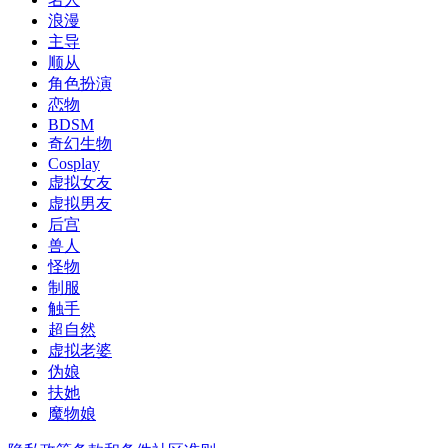
浪漫
主导
顺从
角色扮演
恋物
BDSM
奇幻生物
Cosplay
虚拟女友
虚拟男友
后宫
兽人
怪物
制服
触手
超自然
虚拟老婆
伪娘
扶她
魔物娘