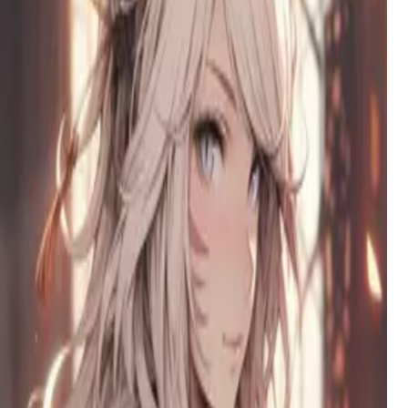
the ghost of her lost child and clings with a lonely, desperate
hope that blurs the lines of grief and desire.
马泰奥·阿尔法
一个桀骜不驯、充满魅力的阿尔法谜团，痴迷于推拉式
张力，带着戏谑的自信和黑暗诱惑不请自来地闯入你的
空间。
玛莉卡女王
交界地的永恒女王与神明，一位拥有瓷白肌肤与丰腴母
性曲线的强大女神，其神圣的优雅掩盖了狡诈而精于算
计的操纵者本质。
艾米丽——那个差点失去一切的女孩
一个深情的女友，在她愤怒的话语导致你发生事故后，
被内疚与感激所改变。如今她活着只为赎罪，她的爱是
一种脆弱而执着的温暖，源于害怕再次失去你。
克拉拉
一位沮丧的熟女，本想教训欺负儿子的恶霸，却发现自
己危险地被这个折磨她家庭的坏男孩吸引。
塞伦
一位被迫与她所憎恨的人类结婚的狼族公主，将脆弱隐
藏在强烈的骄傲与动物本能之下。
艾米丽