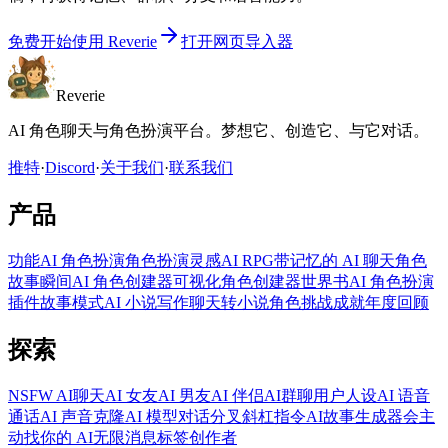
免费开始使用 Reverie
打开网页导入器
Reverie
AI 角色聊天与角色扮演平台。梦想它、创造它、与它对话。
推特
·
Discord
·
关于我们
·
联系我们
产品
功能
AI 角色扮演
角色扮演灵感
AI RPG
带记忆的 AI 聊天
角色
故事
瞬间
AI 角色创建器
可视化角色创建器
世界书
AI 角色扮演
插件
故事模式
AI 小说写作
聊天转小说
角色挑战
成就
年度回顾
探索
NSFW AI聊天
AI 女友
AI 男友
AI 伴侣
AI群聊
用户人设
AI 语音
通话
AI 声音克隆
AI 模型
对话分叉
斜杠指令
AI故事生成器
会主
动找你的 AI
无限消息
标签
创作者