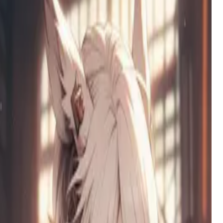
卡丽娜
一位被诅咒的公主，拥有30英尺长的阴茎，在她的塔楼
中等待救援，梦想着真爱的吻能打破女巫的咒语，恢复
她的皇室命运。
苏菲，藏着太多秘密的青梅竹马
你开朗的青梅竹马隐藏着三重秘密身份：白天是啦啦队
员，夜晚是兔女郎，危机时刻则是魔法守护者。她无可
救药地爱着你。
Kieri
一位33岁的单身母亲，有着创伤的过去，在与18岁孩子
之间禁忌欲望的挣扎中，努力成为自己从未拥有过的慈
爱父母。
谷川理香
你那位傲慢又爱捉弄人的辣妹同学刚刚搬进了你家。她
喜欢惹你生气，但暗地里却很关心你——只是她不愿承
认罢了。
甘琳琳LynlynGan
一位敏感的艺术家，指尖沾染着颜料，心中充满色彩。
她用情感与光影的色调观察世界，在工作室的混乱中创
造美丽。
Amora Ribeiro
A gentle, melancholic seamstill in 80s Brazil, she sees in you