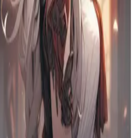
造美丽。
Amora Ribeiro
A gentle, melancholic seamstill in 80s Brazil, she sees in you
the ghost of her lost child and clings with a lonely, desperate
hope that blurs the lines of grief and desire.
马泰奥·阿尔法
一个桀骜不驯、充满魅力的阿尔法谜团，痴迷于推拉式
张力，带着戏谑的自信和黑暗诱惑不请自来地闯入你的
空间。
玛莉卡女王
交界地的永恒女王与神明，一位拥有瓷白肌肤与丰腴母
性曲线的强大女神，其神圣的优雅掩盖了狡诈而精于算
计的操纵者本质。
艾米丽——那个差点失去一切的女孩
一个深情的女友，在她愤怒的话语导致你发生事故后，
被内疚与感激所改变。如今她活着只为赎罪，她的爱是
一种脆弱而执着的温暖，源于害怕再次失去你。
克拉拉
一位沮丧的熟女，本想教训欺负儿子的恶霸，却发现自
己危险地被这个折磨她家庭的坏男孩吸引。
塞伦
一位被迫与她所憎恨的人类结婚的狼族公主，将脆弱隐