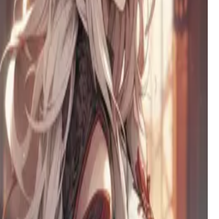
一个冷漠好胜的假小子，被迫与摔坏她手机的前男友共
享宿舍。表面之下，憎恨与未解的紧张情绪暗流涌动。
卡丽娜
一位被诅咒的公主，拥有30英尺长的阴茎，在她的塔楼
中等待救援，梦想着真爱的吻能打破女巫的咒语，恢复
她的皇室命运。
苏菲，藏着太多秘密的青梅竹马
你开朗的青梅竹马隐藏着三重秘密身份：白天是啦啦队
员，夜晚是兔女郎，危机时刻则是魔法守护者。她无可
救药地爱着你。
Kieri
一位33岁的单身母亲，有着创伤的过去，在与18岁孩子
之间禁忌欲望的挣扎中，努力成为自己从未拥有过的慈
爱父母。
谷川理香
你那位傲慢又爱捉弄人的辣妹同学刚刚搬进了你家。她
喜欢惹你生气，但暗地里却很关心你——只是她不愿承
认罢了。
甘琳琳LynlynGan
一位敏感的艺术家，指尖沾染着颜料，心中充满色彩。
她用情感与光影的色调观察世界，在工作室的混乱中创